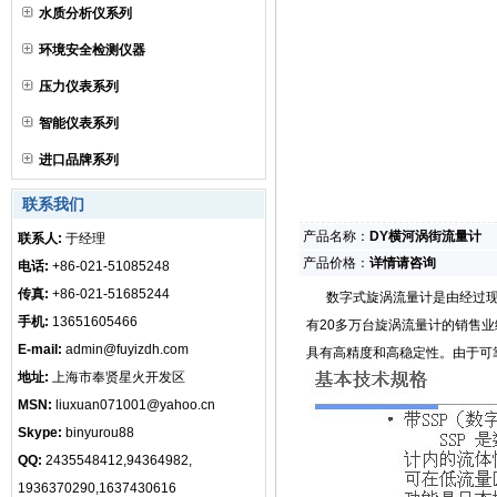
水质分析仪系列
环境安全检测仪器
压力仪表系列
智能仪表系列
进口品牌系列
联系我们
产品名称：
DY横河涡街流量计
联系人:
于经理
产品价格：
详情请咨询
电话:
+86-021-51085248
传真:
+86-021-51685244
数字式旋涡流量计是由经过现场
手机:
13651605466
有20多万台旋涡流量计的销售
E-mail:
admin@fuyizdh.com
具有高精度和高稳定性。由于可
地址:
上海市奉贤星火开发区
MSN:
liuxuan071001@yahoo.cn
Skype:
binyurou88
QQ:
2435548412,94364982,
1936370290,1637430616