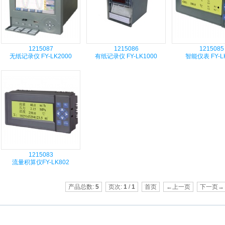
1215087
1215086
1215085
无纸记录仪 FY-LK2000
有纸记录仪 FY-LK1000
智能仪表 FY-L
1215083
流量积算仪FY-LK802
产品总数:
5
页次:
1
/
1
首页
←上一页
下一页→