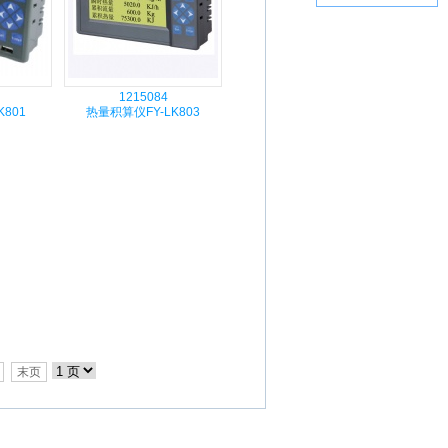
1215084
K801
热量积算仪FY-LK803
末页