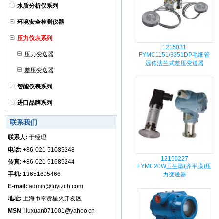
水质分析仪系列
环境安全检测仪器
压力仪表系列
1215031
压力变送器
FYMC1151/3351DP毛细管
远传法兰式差压变送器
差压变送器
智能仪表系列
进口品牌系列
联系我们
联系人:
于经理
电话:
+86-021-51085248
12150227
传真:
+86-021-51685244
FYMC20W卫生型(齐平膜)压
手机:
13651605466
力变送器
E-mail:
admin@fuyizdh.com
地址:
上海市奉贤星火开发区
MSN:
liuxuan071001@yahoo.cn