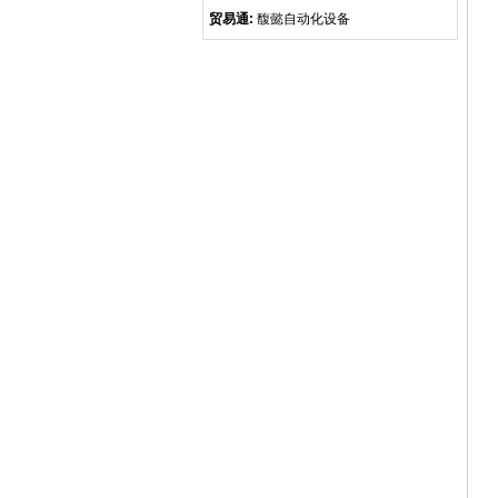
贸易通:
馥懿自动化设备