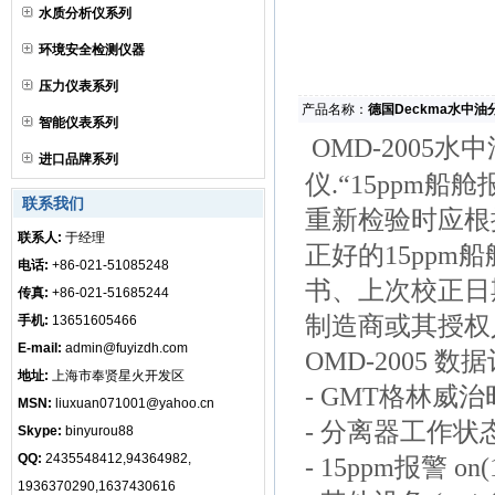
水质分析仪系列
环境安全检测仪器
压力仪表系列
产品名称：
德国Deckma水中油分
智能仪表系列
OMD-2005
进口品牌系列
仪.“15ppm
联系我们
重新检验时应根
联系人:
于经理
正好的15ppm
电话:
+86-021-51085248
书、上次校正日
传真:
+86-021-51685244
制造商或其授权
手机:
13651605466
E-mail:
admin@fuyizdh.com
OMD-2005
地址:
上海市奉贤星火开发区
- GMT格林威治
MSN:
liuxuan071001@yahoo.cn
- 分离器工作状态 on
Skype:
binyurou88
QQ:
2435548412,94364982,
- 15ppm报警 on(1)
1936370290,1637430616