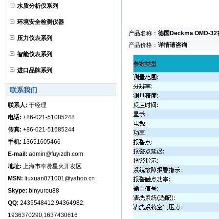
水质分析仪系列
环境安全检测仪器
产品名称：
德国Deckma OMD-
压力仪表系列
产品价格：
详情请咨询
智能仪表系列
进口品牌系列
联系我们
联系人:
于经理
电话:
+86-021-51085248
传真:
+86-021-51685244
手机:
13651605466
E-mail:
admin@fuyizdh.com
地址:
上海市奉贤星火开发区
MSN:
liuxuan071001@yahoo.cn
Skype:
binyurou88
QQ:
2435548412,94364982,
1936370290,1637430616