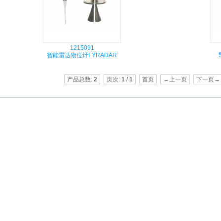
1215091
智能雷达物位计FYRADAR
产品总数:
2
页次:
1
/
1
首页
←上一页
下一页→