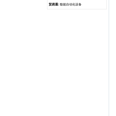
贸易通:
馥懿自动化设备