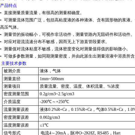
产品特点
• 直接测量质量流量，有很高的测量精确度。
• 可测量流体范围广泛，包括高粘度液的各种液体、含有固形物的浆液
高压气体。
• 测量管的振动幅小，可视作非活动件，测量管路内无阻碍件和活动件。
• 对应对迎流流速分布不敏感，因而无上下游直管段要求。
• 测量值对流体粘度不敏感，流体密度变化对测量值得值的影响微小。
• 可做多参数测量，如同期测量密度，并由此派生出测量溶液中溶质所
主要技术参数
被测介质
液体，气体
测量直径
1mm~500mm
测量项目
质量流量、密度、温度、体积流量、%浓度
密度测量范围
0.2g/cm3~2.5g/cm3
介质温度
-200℃～+250℃
流量测量误差
液体0.2%R+Cz，0.15%R+Cz，气体0.5%R+Cz，1.0
密度测量误差
0.002g/cm3
温度测量误差
≤1℃
信号形式
电流4～20mA，脉冲O~2KHZ, RS485，Hart