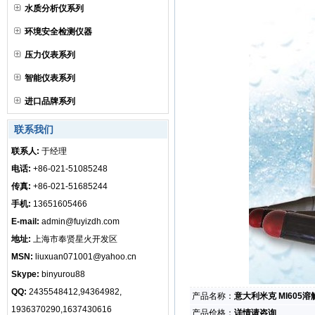
水质分析仪系列
环境安全检测仪器
压力仪表系列
智能仪表系列
进口品牌系列
联系我们
联系人:
于经理
电话:
+86-021-51085248
传真:
+86-021-51685244
手机:
13651605466
E-mail:
admin@fuyizdh.com
地址:
上海市奉贤星火开发区
MSN:
liuxuan071001@yahoo.cn
Skype:
binyurou88
QQ:
2435548412,94364982,
产品名称：
意大利米克 MI605
1936370290,1637430616
产品价格：
详情请咨询