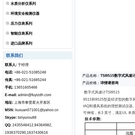
水质分析仪系列
环境安全检测仪器
压力仪表系列
智能仪表系列
进口品牌系列
联系我们
联系人:
于经理
电话:
+86-021-51085248
产品名称：
TSI9515数字式风速
传真:
+86-021-51685244
产品价格：
详情请咨询
手机:
13651605466
数字式风速计TSI9515
E-mail:
admin@fuyizdh.com
9515和9525型是经济型的
地址:
上海市奉贤星火开发区
IAQ和通风系统的理想测试仪器。
MSN:
liuxuan071001@yahoo.cn
可伸缩，长3 英寸，满足UL 本质
Skype:
binyurou88
QQ:
2435548412,94364982,
1936370290,1637430616