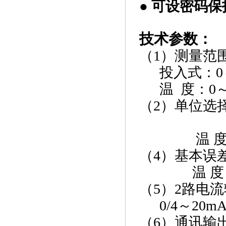
●
可设密码保
技术参数
：
（1）
测量范
投入式
：0
温
度
：0～
（2）
单位选
温
（4）
基本误
温
度
（5）2
路电流
0/4～
20mA
（6）
通讯输