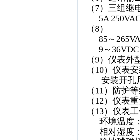
（7）
三组继
5A 250V
（8）
85～265VA
9～36VD
（9）
仪表外
（10）
仪表安
安装开孔
（11）
防护等
（12
）
仪表重
（13
）
仪表工
环境温度
相对湿度