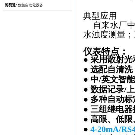
贸易通:
馥懿自动化设备
典型应用
自来水厂
水浊度测量
；
仪表特点
：
●
采用散射光
●
选配自清洗
●
中
/
英文智能
●
数据记录
/
上
●
多种自动标
●
三组继电器
●
高限
、
低限
●
4-20mA/
RS