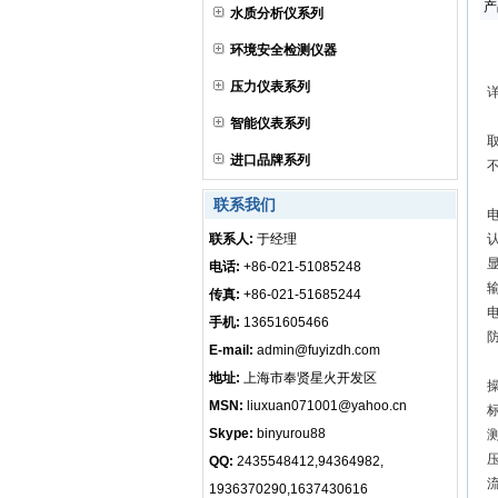
产
水质分析仪系列
环境安全检测仪器
压力仪表系列
智能仪表系列
进口品牌系列
联系我们
联系人:
于经理
认
显
电话:
+86-021-51085248
输
传真:
+86-021-51685244
手机:
13651605466
防
E-mail:
admin@fuyizdh.com
地址:
上海市奉贤星火开发区
MSN:
liuxuan071001@yahoo.cn
Skype:
binyurou88
压
QQ:
2435548412,94364982,
流
1936370290,1637430616