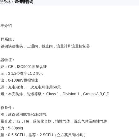
品价格：
详情请咨询
详细介绍
取样系统：
不锈钢快速接头，三通阀，截止阀，流量计和流量控制器
电器特征：
证：CE，ISO9001质量认证
示：3 1/2位数字LCD显示
出：0-100mV模拟输出
电源：充电电池，一次充电可使用60天
爆：本安防爆，防爆等级： Class 1，Division 1，Groups A,B,C,D
操作条件：
标准：建议采用80%FS标准气
测量介质：H2，He，碳氢化合物，惰性气体，混合气体及酸性气体
力：5-30psig
量：0-5 SCFH，推荐：2 SCFH（立方英尺/每小时）